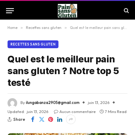
Home
»
Recettes sans gluten
»
Quel est le meilleur pain sans gluten ? Notre top 5 testé
RECETTES SANS GLUTEN
Quel est le meilleur pain
sans gluten ? Notre top 5
testé
By
ilungabanza2905@gmail.com
juin 13, 2026
Updated:
juin 13, 2026
Aucun commentaire
7 Mins Read
Share