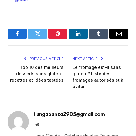
Facebook
Twitter
Pinterest
LinkedIn
Tumblr
Email
PREVIOUS ARTICLE
NEXT ARTICLE
Top 10 des meilleurs
Le fromage est-il sans
desserts sans gluten :
gluten ? Liste des
recettes et idées testées
fromages autorisés et à
éviter
ilungabanza2905@gmail.com
Website
Jean-Claude - Créateur du blog Dejeuner-